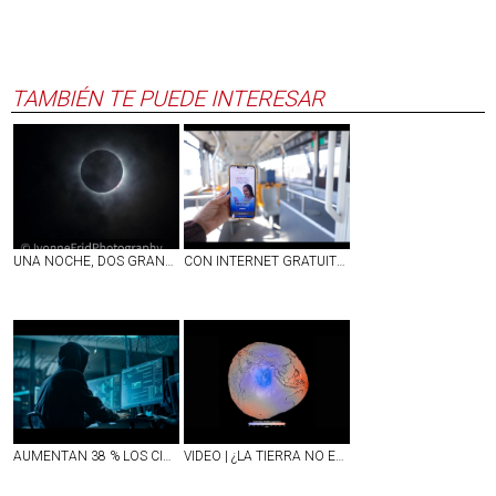
TAMBIÉN TE PUEDE INTERESAR
UNA NOCHE, DOS GRANDES ESPECTÁCULOS ASTRONÓMICOS: ECLIPSE TOTAL DE SOL Y LLUVIA DE ESTRELLAS
CON INTERNET GRATUITO EN ESCUELAS, CAMIONES Y ESPACIOS PÚBLICOS, AGUASCALIENTES FORTALECE SU CONECTIVIDAD
AUMENTAN 38 % LOS CIBERATAQUES EN MÉXICO; REPORTAN DÉFICIT DE 77 MIL EXPERTOS PARA COMBATIRLOS
VIDEO | ¿LA TIERRA NO ES REDONDA?; NASA DIFUNDE IMAGEN INÉDITA DEL PLANETA Y ASÍ DE IMPRESIONANTE LUCE