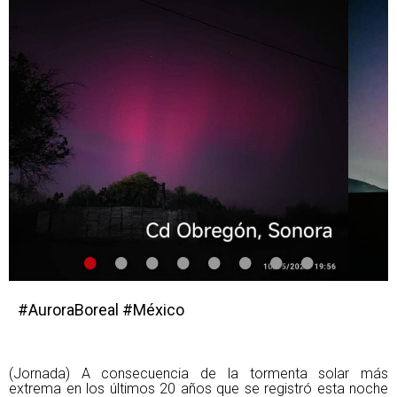
•
•
•
•
•
•
•
•
#AuroraBoreal #México
(Jornada) A consecuencia de la tormenta solar más
extrema en los últimos 20 años que se registró esta noche