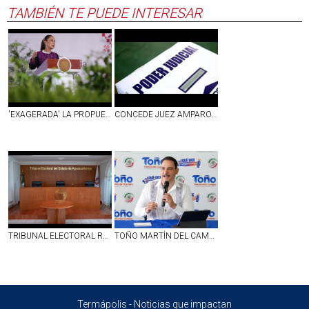
TAMBIÉN TE PUEDE INTERESAR
'EXAGERADA' LA PROPUESTA PRESUPUESTAL DEL INE PARA 2027; ES MÁS DEL COSTO DE LA ELECCIÓN DE 2024: SHEINBAUM
CONCEDE JUEZ AMPARO ¡CONTRA!
TRIBUNAL ELECTORAL RESPONDE A MARTHA MÁRQUEZ QUE SU INHABILITACIÓN NO SE LITIGA EN EL ÁMBITO ELECTORAL
TOÑO MARTÍN DEL CAMPO CONVOCA AL FORO DE SEGURIDAD PÚBLICA
Termápolis - Noticias que impactan