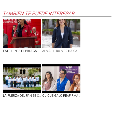
TAMBIÉN TE PUEDE INTERESAR
ESTE LUNES EL PRI AGS RECIBIRÁ FÓRMULAS DE ASPIRANTES A LA PRESIDENCIA Y SECRETARÍA GENERAL DEL CDE: LESLIE ATILANO
ALMA HILDA MEDINA CALIFICA COMO 'LEY CENSURA' Y 'GRAN TRAMPA' LA INICIATIVA DE DERECHO DE AUDIENCIAS
LA FUERZA DEL PAN SE CONSOLIDA Y EL GPPAN REFRENDA LA UNIDAD Y ENTEREZA PARA AFRONTAR LOS RETOS DE AGUASCALIENTES
QUIQUE GALO REAFIRMA SU COMPROMISO DE SEGUIR TRABAJANDO POR LAS MUJERES DE AGS