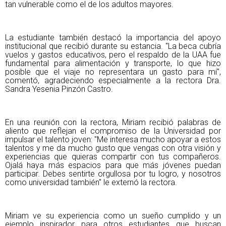
tan vulnerable como el de los adultos mayores.
La estudiante también destacó la importancia del apoyo
institucional que recibió
durante su estancia. "La beca cubría
vuelos y gastos educativos, pero el respaldo
de la UAA fue
fundamental para alimentación y transporte, lo que hizo
posible que
el viaje no representara un gasto para mí",
comentó, agradeciendo especialmente
a la rectora Dra.
Sandra Yesenia Pinzón Castro.
En una reunión con la rectora, Miriam recibió palabras de
aliento que reflejan el
compromiso de la Universidad por
impulsar el talento joven: "Me interesa mucho
apoyar a estos
talentos y me da mucho gusto que vengas con otra visión y
experiencias que quieras compartir con tus compañeros.
Ojalá haya más espacios
para que más jóvenes puedan
participar. Debes sentirte orgullosa por tu logro, y
nosotros
como universidad también" le externó la rectora.
Miriam ve su experiencia como un sueño cumplido y un
ejemplo inspirador para
otros estudiantes que buscan