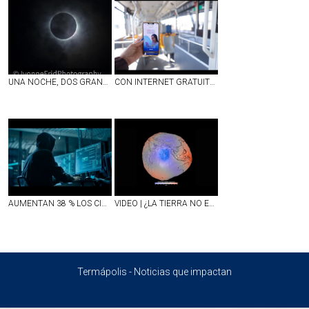
UNA NOCHE, DOS GRANDES ESPECTÁCULOS ASTRONÓMICOS: ECLIPSE TOTAL DE SOL Y LLUVIA DE ESTRELLAS
CON INTERNET GRATUITO EN ESCUELAS, CAMIONES Y ESPACIOS PÚBLICOS, AGUASCALIENTES FORTALECE SU CONECTIVIDAD
AUMENTAN 38 % LOS CIBERATAQUES EN MÉXICO; REPORTAN DÉFICIT DE 77 MIL EXPERTOS PARA COMBATIRLOS
VIDEO | ¿LA TIERRA NO ES REDONDA?; NASA DIFUNDE IMAGEN INÉDITA DEL PLANETA Y ASÍ DE IMPRESIONANTE LUCE
Termápolis - Noticias que impactan