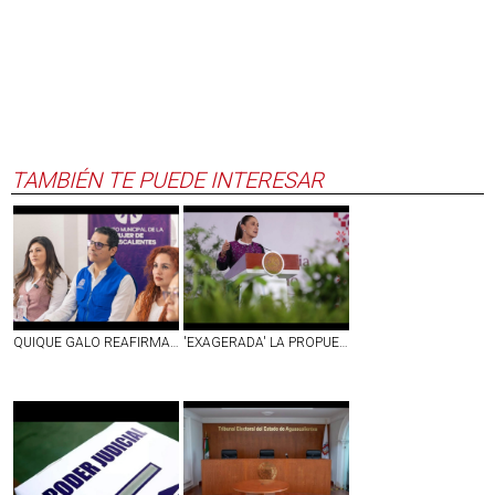
TAMBIÉN TE PUEDE INTERESAR
QUIQUE GALO REAFIRMA SU COMPROMISO DE SEGUIR TRABAJANDO POR LAS MUJERES DE AGS
'EXAGERADA' LA PROPUESTA PRESUPUESTAL DEL INE PARA 2027; ES MÁS DEL COSTO DE LA ELECCIÓN DE 2024: SHEINBAUM