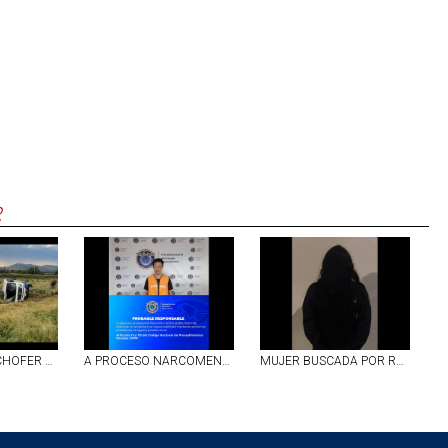
R
IDENTIFICAN A CHOFER QUE MURIÓ PRENSADO TRAS SALIR DEL CAMINO ESTE MARTES EN RINCÓN DE ROMOS
A PROCESO NARCOMENUDISTA DETENIDO EN EL FRACC. EL CEDAZO, EN AGS
MUJER BUSCADA POR ROBO FUE DETENIDA EN AGUASCALIENTES