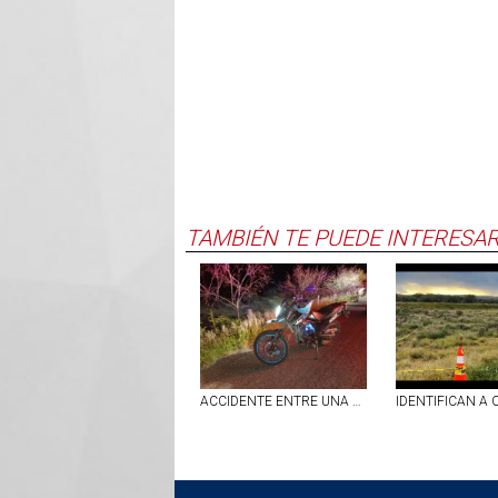
TAMBIÉN TE PUEDE INTERESA
ACCIDENTE ENTRE UNA MOTOCICLETA Y UNA BICICLETA EN EL MUNICIPIO DE COSÍO DEJO SALDO DE TRES PERSONAS LESIONADAS