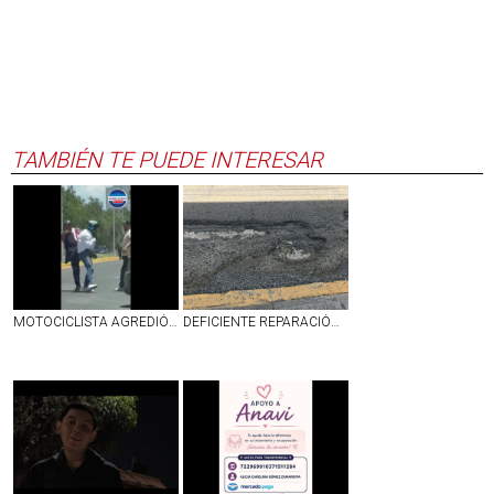
TAMBIÉN TE PUEDE INTERESAR
MOTOCICLISTA AGREDIÓ A UNOS ABUELITOS EN JESÚS MARÍA Y TERMINÓ SIENDO GOLPEADO | VIDEO
DEFICIENTE REPARACIÓN DE BACHE EN CALLE LÓPEZ VELARDE EN EL PRIMER CUADRO DE AGUASCALIENTES