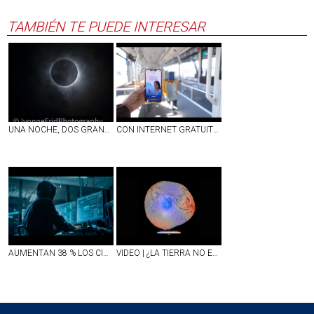
TAMBIÉN TE PUEDE INTERESAR
UNA NOCHE, DOS GRANDES ESPECTÁCULOS ASTRONÓMICOS: ECLIPSE TOTAL DE SOL Y LLUVIA DE ESTRELLAS
CON INTERNET GRATUITO EN ESCUELAS, CAMIONES Y ESPACIOS PÚBLICOS, AGUASCALIENTES FORTALECE SU CONECTIVIDAD
AUMENTAN 38 % LOS CIBERATAQUES EN MÉXICO; REPORTAN DÉFICIT DE 77 MIL EXPERTOS PARA COMBATIRLOS
VIDEO | ¿LA TIERRA NO ES REDONDA?; NASA DIFUNDE IMAGEN INÉDITA DEL PLANETA Y ASÍ DE IMPRESIONANTE LUCE