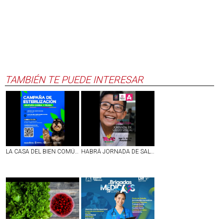
TAMBIÉN TE PUEDE INTERESAR
LA CASA DEL BIEN COMÚN MUJERES ILUSTRES EN AGS SERÁ SEDE DE LA JORNADA DE ESTERILIZACIÓN CANINA Y FELINA
HABRÁ JORNADA DE SALUD VISUAL EN TEPEZALÁ