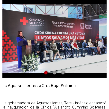
•
•
•
#Aguascalientes #CruzRoja #clínica
La gobernadora de Aguascalientes, Tere Jiménez, encabezó
la inauguración de la Clínica `Alejandro Cumming Soliveras´