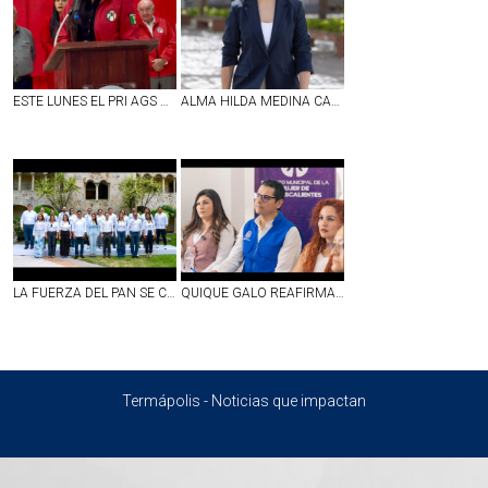
ESTE LUNES EL PRI AGS RECIBIRÁ FÓRMULAS DE ASPIRANTES A LA PRESIDENCIA Y SECRETARÍA GENERAL DEL CDE: LESLIE ATILANO
ALMA HILDA MEDINA CALIFICA COMO 'LEY CENSURA' Y 'GRAN TRAMPA' LA INICIATIVA DE DERECHO DE AUDIENCIAS
LA FUERZA DEL PAN SE CONSOLIDA Y EL GPPAN REFRENDA LA UNIDAD Y ENTEREZA PARA AFRONTAR LOS RETOS DE AGUASCALIENTES
QUIQUE GALO REAFIRMA SU COMPROMISO DE SEGUIR TRABAJANDO POR LAS MUJERES DE AGS
Termápolis - Noticias que impactan