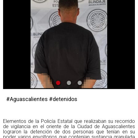
•
•
•
#Aguascalientes #detenidos
Elementos de la Policía Estatal que realizaban su recorrido
de vigilancia en el oriente de la Ciudad de Aguascalientes
lograron la detención de dos personas que tenían en su
poder varios envoltorios que contenían sustancia granulada