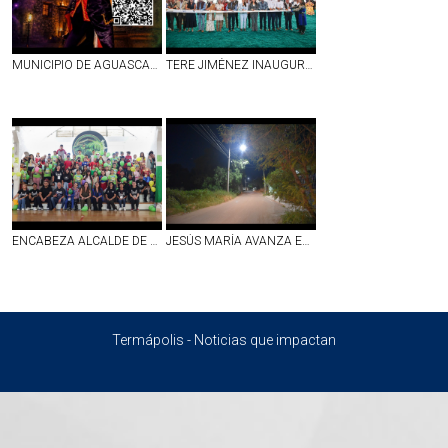
MUNICIPIO DE AGUASCALIENTES ABRE CONVOCATORIA PARA EL ESPECTÁCULO «MITOS Y LEYENDAS 2026»
TERE JIMÉNEZ INAUGURA LA FERIA INTERNACIONAL DEL CABALLO, QUE POR 10 DÍAS CONVERTIRÁ A AGUASCALIENTES EN LA CAPITAL ECUESTRE DE AMÉRICA
ENCABEZA ALCALDE DE AGS, LEO MONTAÑEZ, CLAUSURA DEL CURSO DE VERANO «MIS VACACIONES EN LA BIBLIOTECA»
JESÚS MARÍA AVANZA EN LA MODERNIZACIÓN DEL ALUMBRADO PÚBLICO; PASO BLANCO YA CUENTA CON ILUMINACIÓN 100 % LED
Termápolis - Noticias que impactan