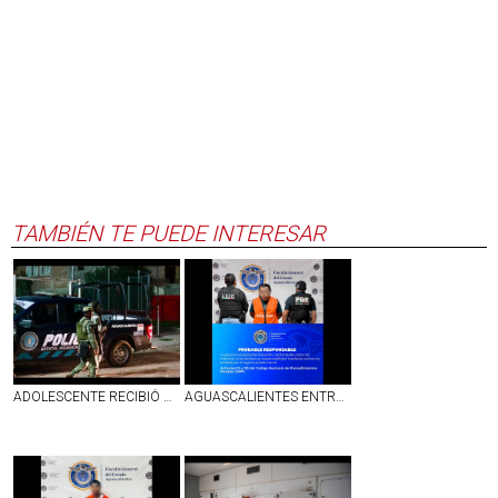
TAMBIÉN TE PUEDE INTERESAR
ADOLESCENTE RECIBIÓ BALAZO EN EL PIE EN LAS HUERTAS, AGS
AGUASCALIENTES ENTREGA A GUERRERO A SUJETO BUSCADO EN GUERRERO POR CONTAR CON UN MANDAMIENTO JUDICIAL VIGENTE