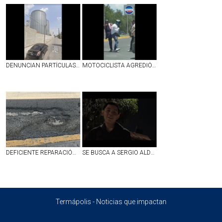
DENUNCIAN PARTÍCULAS EN EL AMBIENTE QUE ARROJA PLANTA EN CONVENCIÓN Y ZARAGOZA EN AGS
MOTOCICLISTA AGREDIÓ A UNOS ABUELITOS EN JESÚS MARÍA Y TERMINÓ SIENDO GOLPEADO | VIDEO
DEFICIENTE REPARACIÓN DE BACHE EN CALLE LÓPEZ VELARDE EN EL PRIMER CUADRO DE AGUASCALIENTES
SE BUSCA A SERGIO ALDAIR LÓPEZ GARCÍA DE 16 AÑOS, DESAPARECIDO EN JALISCO
Termápolis - Noticias que impactan