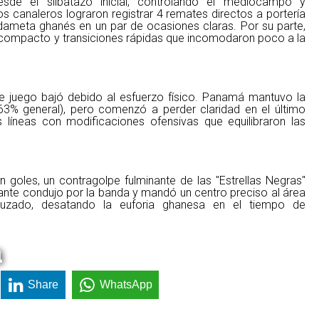
de el silbatazo inicial, controlando el mediocampo y
os canaleros lograron registrar 4 remates directos a portería
rdameta ghanés en un par de ocasiones claras. Por su parte,
compacto y transiciones rápidas que incomodaron poco a la
de juego bajó debido al esfuerzo físico. Panamá mantuvo la
63% general), pero comenzó a perder claridad en el último
 líneas con modificaciones ofensivas que equilibraron las
goles, un contragolpe fulminante de las "Estrellas Negras"
nte condujo por la banda y mandó un centro preciso al área
cruzado, desatando la euforia ghanesa en el tiempo de
a
Share
WhatsApp