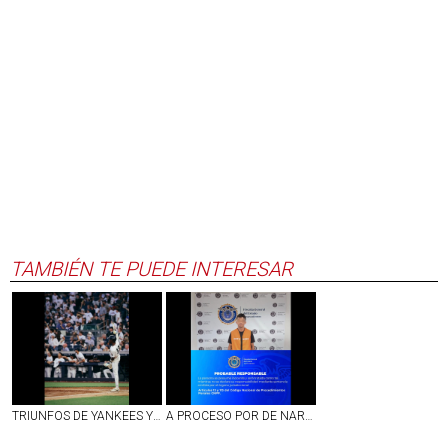
TAMBIÉN TE PUEDE INTERESAR
TRIUNFOS DE YANKEES Y BOSTON EN LA JORNADA DEL LUNES EN LAS GRANDES LIGAS
A PROCESO POR DE NARCOMENUDEO SUJETO DETENIDO EN EJIDO DE PEÑUELAS, AGS