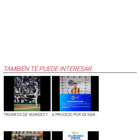
TAMBIÉN TE PUEDE INTERESAR
TRIUNFOS DE YANKEES Y BOSTON EN LA JORNADA DEL LUNES EN LAS GRANDES LIGAS
A PROCESO POR DE NARCOMENUDEO SUJETO DETENIDO EN EJIDO DE PEÑUELAS, AGS