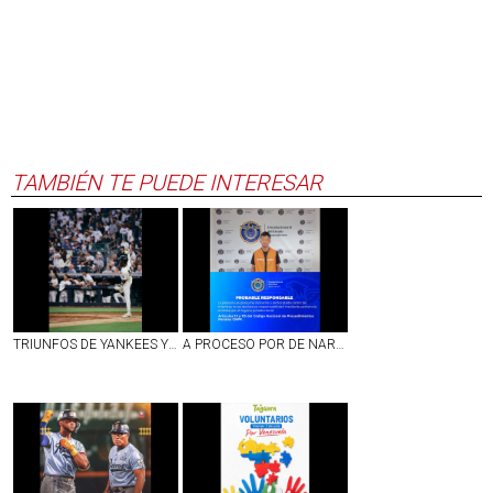
TAMBIÉN TE PUEDE INTERESAR
TRIUNFOS DE YANKEES Y BOSTON EN LA JORNADA DEL LUNES EN LAS GRANDES LIGAS
A PROCESO POR DE NARCOMENUDEO SUJETO DETENIDO EN EJIDO DE PEÑUELAS, AGS