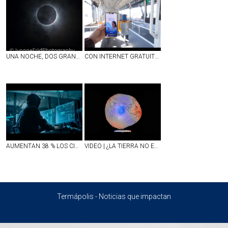
UNA NOCHE, DOS GRANDES ESPECTÁCULOS ASTRONÓMICOS: ECLIPSE TOTAL DE SOL Y LLUVIA DE ESTRELLAS
CON INTERNET GRATUITO EN ESCUELAS, CAMIONES Y ESPACIOS PÚBLICOS, AGUASCALIENTES FORTALECE SU CONECTIVIDAD
AUMENTAN 38 % LOS CIBERATAQUES EN MÉXICO; REPORTAN DÉFICIT DE 77 MIL EXPERTOS PARA COMBATIRLOS
VIDEO | ¿LA TIERRA NO ES REDONDA?; NASA DIFUNDE IMAGEN INÉDITA DEL PLANETA Y ASÍ DE IMPRESIONANTE LUCE
Termápolis - Noticias que impactan