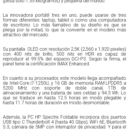
(pesa sólo 1.35 kilogramos) y pequeña del mundo.
La innovadora portátil tres en uno, puede usarse de tres
formas diferentes: laptop, tablet o como una computadora
de escritorio. Lo más llamativo de su diseño es que se
pliega por la mitad, lo que la convierte en el modelo más
atractivo del mercado.
Su pantalla OLED con resolución 2,5K (2,560 x 1,920 pixeles)
con 400 nits de brillo, 500 nits en HDR es capaz de
reproducir el 99.5% del espacio DCI-P3. Según la firma, el
panel tiene la certificación IMAX Enhanced.
En cuanto a su procesador, este modelo llega acompañado
de Intel-Core i7-1250U, y 16 GB de memoria RAM LPDDR5 a
5200 MHz con soporte de doble canal, 1TB de
almacenamiento y una batería de seis celdas y 94.3 Wh. Lo
que se traduce en hasta 12.5 horas en modo plegable y
hasta 11.7 horas de duración en modo desmontable.
Además, la PC HP Spectre Foldable incorpora dos puertos
USB tipo C Thunderbolt 4 (hasta 40 Gbps), WiFi 6E, Bluetooth
5.3, cámara de 5MP con interruptor de privacidad. Y para el