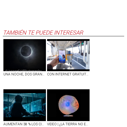
TAMBIÉN TE PUEDE INTERESAR
UNA NOCHE, DOS GRANDES ESPECTÁCULOS ASTRONÓMICOS: ECLIPSE TOTAL DE SOL Y LLUVIA DE ESTRELLAS
CON INTERNET GRATUITO EN ESCUELAS, CAMIONES Y ESPACIOS PÚBLICOS, AGUASCALIENTES FORTALECE SU CONECTIVIDAD
AUMENTAN 38 % LOS CIBERATAQUES EN MÉXICO; REPORTAN DÉFICIT DE 77 MIL EXPERTOS PARA COMBATIRLOS
VIDEO | ¿LA TIERRA NO ES REDONDA?; NASA DIFUNDE IMAGEN INÉDITA DEL PLANETA Y ASÍ DE IMPRESIONANTE LUCE