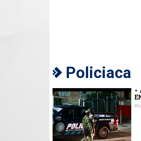
Policiaca
•
E
#Ag