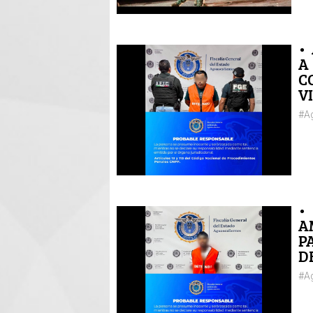
•
A
C
V
#Ag
•
A
P
D
#Ag