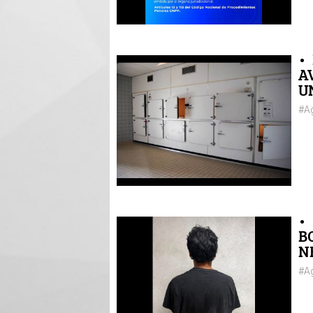
•
A
U
#Ag
•
B
N
#Ag