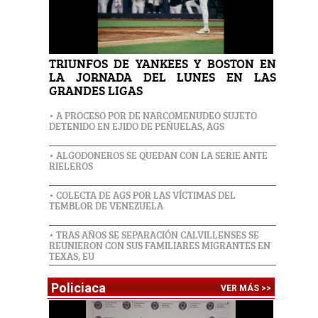
TRIUNFOS DE YANKEES Y BOSTON EN
LA JORNADA DEL LUNES EN LAS
GRANDES LIGAS
• A PROCESO POR DE NARCOMENUDEO SUJETO
DETENIDO EN EJIDO DE PEÑUELAS, AGS
• ALGODONEROS SE QUEDAN CON LA SERIE ANTE
RIELEROS
• COLECTA DE AGS POR LAS VÍCTIMAS DEL
TEMBLOR DE VENEZUELA
• TRAS AÑOS SE SEPARACIÓN CALVILLENSES SE
REUNIERON CON SUS FAMILIARES MIGRANTES EN
TEXAS, EU
Policiaca
VER MÁS >>