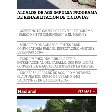
ALCALDE DE AGS IMPULSA PROGRAMA
DE REHABILITACIÓN DE CICLOVÍAS
• GOBIERNO DE CALVILLO LLEVÓ EL PROGRAMA
´SÁBADO EN TU COMUNIDAD´ A EL MAGUEY
• MUNICIPIO DE AGUASCALIENTES ABRE
CONVOCATORIA PARA EL ESPECTÁCULO «MITOS Y
LEYENDAS 2026»
• TERE JIMÉNEZ INAUGURA LA FERIA
INTERNACIONAL DEL CABALLO, QUE POR 10 DÍAS
CONVERTIRÁ A AGUASCALIENTES EN LA CAPITAL
ECUESTRE DE AMÉRICA
• ENCABEZA ALCALDE DE AGS, LEO MONTAÑEZ,
CLAUSURA DEL CURSO DE VERANO «MIS
VACACIONES EN LA BIBLIOTECA»
Nacional
VER MÁS >>