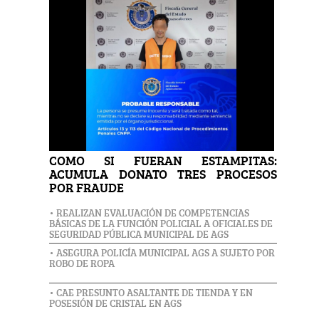
COMO SI FUERAN ESTAMPITAS:
ACUMULA DONATO TRES PROCESOS
POR FRAUDE
• REALIZAN EVALUACIÓN DE COMPETENCIAS
BÁSICAS DE LA FUNCIÓN POLICIAL A OFICIALES DE
SEGURIDAD PÚBLICA MUNICIPAL DE AGS
• ASEGURA POLICÍA MUNICIPAL AGS A SUJETO POR
ROBO DE ROPA
• CAE PRESUNTO ASALTANTE DE TIENDA Y EN
POSESIÓN DE CRISTAL EN AGS