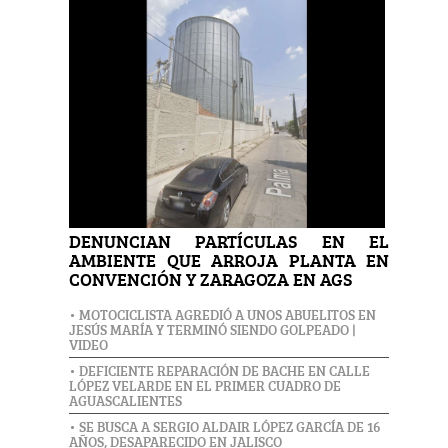
DENUNCIAN PARTÍCULAS EN EL
AMBIENTE QUE ARROJA PLANTA EN
CONVENCIÓN Y ZARAGOZA EN AGS
• MOTOCICLISTA AGREDIÓ A UNOS ABUELITOS EN
JESÚS MARÍA Y TERMINÓ SIENDO GOLPEADO |
VIDEO
• DEFICIENTE REPARACIÓN DE BACHE EN CALLE
LÓPEZ VELARDE EN EL PRIMER CUADRO DE
AGUASCALIENTES
• SE BUSCA A SERGIO ALDAIR LÓPEZ GARCÍA DE 16
AÑOS, DESAPARECIDO EN JALISCO