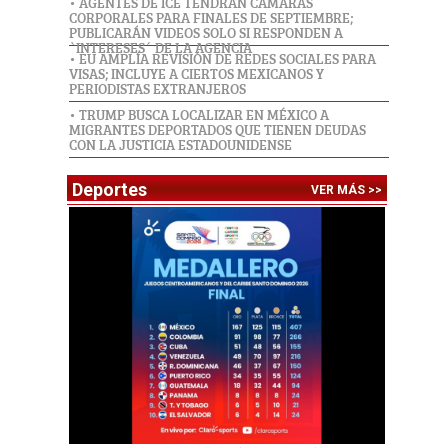
• AGENTES DE ICE TENDRÁN CÁMARAS
CORPORALES PARA FINALES DE SEPTIEMBRE;
PUBLICARÁN VIDEOS SOLO SI RESPONDEN A
`INTERESES´ DE LA AGENCIA
• EU AMPLÍA REVISIÓN DE REDES SOCIALES PARA
VISAS; INCLUYE A CIERTOS MEXICANOS Y
PERIODISTAS EXTRANJEROS
• TRUMP BUSCA LOCALIZAR EN MÉXICO A
MIGRANTES DEPORTADOS QUE TIENEN DEUDAS
CON LA JUSTICIA ESTADOUNIDENSE
Deportes
VER MÁS >>