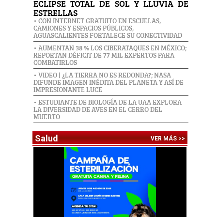
ECLIPSE TOTAL DE SOL Y LLUVIA DE
ESTRELLAS
• CON INTERNET GRATUITO EN ESCUELAS,
CAMIONES Y ESPACIOS PÚBLICOS,
AGUASCALIENTES FORTALECE SU CONECTIVIDAD
• AUMENTAN 38 % LOS CIBERATAQUES EN MÉXICO;
REPORTAN DÉFICIT DE 77 MIL EXPERTOS PARA
COMBATIRLOS
• VIDEO | ¿LA TIERRA NO ES REDONDA?; NASA
DIFUNDE IMAGEN INÉDITA DEL PLANETA Y ASÍ DE
IMPRESIONANTE LUCE
• ESTUDIANTE DE BIOLOGÍA DE LA UAA EXPLORA
LA DIVERSIDAD DE AVES EN EL CERRO DEL
MUERTO
Salud
VER MÁS >>