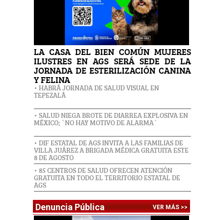
LA CASA DEL BIEN COMÚN MUJERES
ILUSTRES EN AGS SERÁ SEDE DE LA
JORNADA DE ESTERILIZACIÓN CANINA
Y FELINA
• HABRÁ JORNADA DE SALUD VISUAL EN
TEPEZALÁ
• SALUD NIEGA BROTE DE DIARREA EXPLOSIVA EN
MÉXICO; `NO HAY MOTIVO DE ALARMA´
• DIF ESTATAL DE AGS INVITA A LAS FAMILIAS DE
VILLA JUÁREZ A BRIGADA MÉDICA GRATUITA ESTE
8 DE AGOSTO
• 85 CENTROS DE SALUD OFRECEN ATENCIÓN
GRATUITA EN TODO EL TERRITORIO ESTATAL DE
AGS
Denuncia Pública
VER MÁS >>